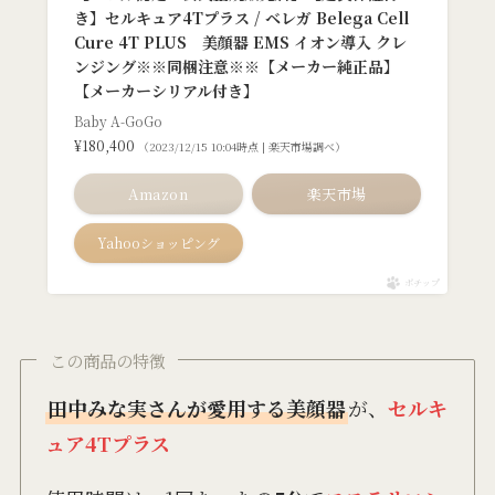
き】セルキュア4Tプラス / ベレガ Belega Cell
Cure 4T PLUS 美顔器 EMS イオン導入 クレ
ンジング※※同梱注意※※【メーカー純正品】
【メーカーシリアル付き】
Baby A-GoGo
¥180,400
（2023/12/15 10:04時点 | 楽天市場調べ）
Amazon
楽天市場
Yahooショッピング
ポチップ
この商品の特徴
田中みな実さんが愛用する美顔器
が、
セルキ
ュア4Tプラス