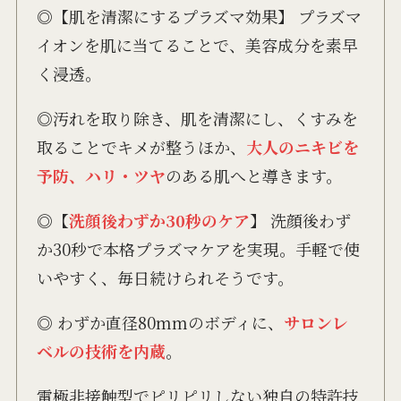
◎【肌を清潔にするプラズマ効果】 プラズマ
イオンを肌に当てることで、美容成分を素早
く浸透。
◎汚れを取り除き、肌を清潔にし、くすみを
取ることでキメが整うほか、
大人のニキビを
予防、ハリ・ツヤ
のある肌へと導きます。
◎【
洗顔後わずか30秒のケア
】 洗顔後わず
か30秒で本格プラズマケアを実現。手軽で使
いやすく、毎日続けられそうです。
◎ わずか直径80mmのボディに、
サロンレ
ベルの技術を内蔵
。
電極非接触型でピリピリしない独自の特許技