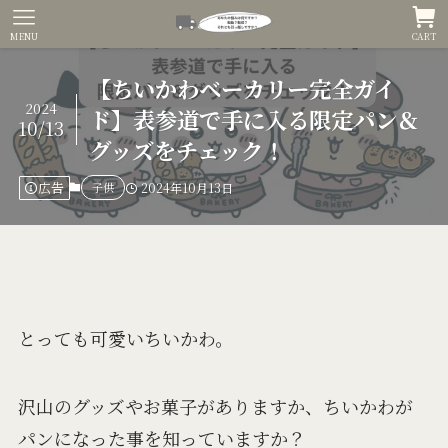
MENU
CART
【ちいかわベーカリー完全ガイ
2024
ド】表参道で手に入る限定パン＆
10/13
グッズをチェック！
広告
子供
2024年10月13日
とっても可愛いちいかわ。
沢山のグッズやお菓子がありますか、ちいかわが
パンになった事を知っていますか？