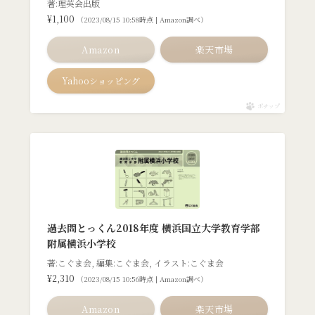
著:理英会出版
¥1,100
（2023/08/15 10:58時点 | Amazon調べ）
Amazon
楽天市場
Yahooショッピング
ポチップ
過去問とっくん2018年度 横浜国立大学教育学部
附属横浜小学校
著:こぐま会, 編集:こぐま会, イラスト:こぐま会
¥2,310
（2023/08/15 10:56時点 | Amazon調べ）
Amazon
楽天市場