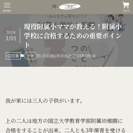
MENU
CART
現役附属小ママが教える！附属小
2024
学校に合格するための重要ポイン
3/01
ト
広告
子供
2023年6月30日
2024年3月1日
我が家には三人の子供がいます。
上の二人は地方の国立大学教育学部附属幼稚園に
合格をすることが出来、二人とも3年保育を受ける