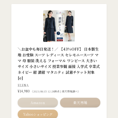
＼お盆中も毎日発送！／ 【43%OFF】 日本製生
地 お受験 スーツ レディース セレモニースーツ マ
マ 母 服装 洗える フォーマル ワンピース 大きい
サイズ 小さいサイズ 授業参観 面接 入学式 卒業式
ネイビー 紺 濃紺 マタニティ 試着チケット対象
[e]
ELENA
¥14,980
（2023/08/15 12:28時点 | 楽天市場調べ）
Amazon
楽天市場
Yahooショッピング